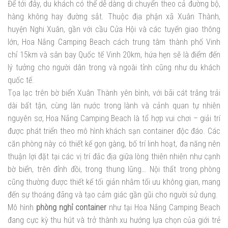
Để tới đây, du khách có thể dễ dàng di chuyển theo cả đường bộ,
hàng không hay đường sắt. Thuộc địa phận xã Xuân Thành,
huyện Nghi Xuân, gần với cầu Cửa Hội và các tuyến giao thông
lớn, Hoa Nắng Camping Beach cách trung tâm thành phố Vinh
chỉ 15km và sân bay Quốc tế Vinh 20km, hứa hẹn sẽ là điểm đến
lý tưởng cho người dân trong và ngoài tỉnh cũng như du khách
quốc tế.
Tọa lạc trên bờ biển Xuân Thành yên bình, với bãi cát trắng trải
dài bất tận, cùng làn nước trong lành và cảnh quan tự nhiên
nguyên sơ, Hoa Nắng Camping Beach là tổ hợp vui chơi – giải trí
được phát triển theo mô hình khách sạn container độc đáo. Các
căn phòng này có thiết kế gọn gàng, bố trí linh hoạt, đa năng nên
thuận lợi đặt tại các vị trí đắc địa giữa lòng thiên nhiên như cạnh
bờ biển, trên đỉnh đồi, trong thung lũng… Nội thất trong phòng
cũng thường được thiết kế tối giản nhằm tối ưu không gian, mang
đến sự thoáng đãng và tạo cảm giác gần gũi cho người sử dụng.
Mô hình
phòng nghỉ container
như tại Hoa Nắng Camping Beach
đang cực kỳ thu hút và trở thành xu hướng lựa chọn của giới trẻ