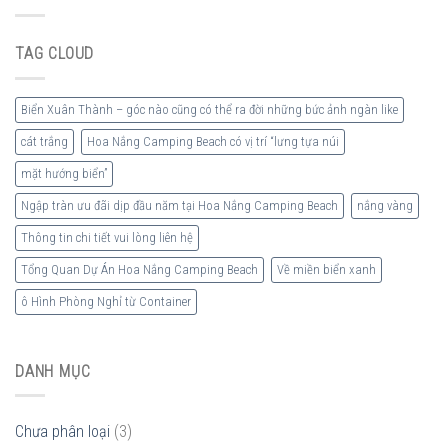
Mới
TĨNH
Cực
TRỞ
Chất
THÀNH
TAG CLOUD
–
ĐIỂM
Khách
DU
Sạn
LỊCH
Container
LÝ
Biển Xuân Thành – góc nào cũng có thể ra đời những bức ảnh ngàn like
Đầu
TƯỞNG
Tiên
cát trắng
Hoa Nắng Camping Beach có vị trí “lưng tựa núi
Tại
mặt hướng biển”
Hà
Tĩnh
Ngập tràn ưu đãi dịp đầu năm tại Hoa Nắng Camping Beach
nắng vàng
Thông tin chi tiết vui lòng liên hệ
Tổng Quan Dự Án Hoa Nắng Camping Beach
Về miền biển xanh
ô Hình Phòng Nghỉ từ Container
DANH MỤC
Chưa phân loại
(3)