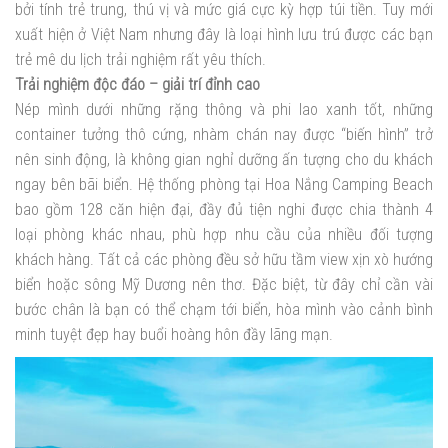
bởi tính trẻ trung, thú vị và mức giá cực kỳ hợp túi tiền. Tuy mới
xuất hiện ở Việt Nam nhưng đây là loại hình lưu trú được các bạn
trẻ mê du lịch trải nghiệm rất yêu thích.
Trải nghiệm độc đáo – giải trí đỉnh cao
Nép mình dưới những rặng thông và phi lao xanh tốt, những
container tưởng thô cứng, nhàm chán nay được “biến hình” trở
nên sinh động, là không gian nghỉ dưỡng ấn tượng cho du khách
ngay bên bãi biển. Hệ thống phòng tại Hoa Nắng Camping Beach
bao gồm 128 căn hiện đại, đầy đủ tiện nghi được chia thành 4
loại phòng khác nhau, phù hợp nhu cầu của nhiều đối tượng
khách hàng. Tất cả các phòng đều sở hữu tầm view xịn xò hướng
biển hoặc sông Mỹ Dương nên thơ. Đặc biệt, từ đây chỉ cần vài
bước chân là bạn có thể chạm tới biển, hòa mình vào cảnh bình
minh tuyệt đẹp hay buổi hoàng hôn đầy lãng mạn.