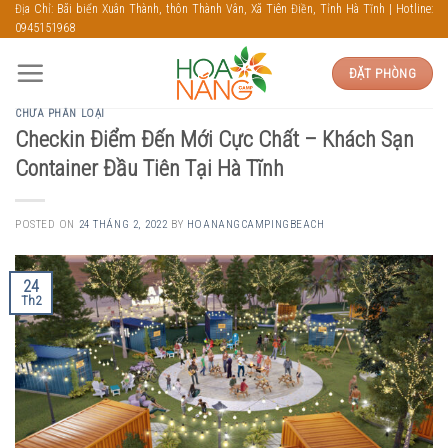
Skip
Địa Chỉ: Bãi biển Xuân Thành, thôn Thành Vân, Xã Tiên Điền, Tỉnh Hà Tĩnh | Hotline:
0945151968
to
content
ĐẶT PHÒNG
CHƯA PHÂN LOẠI
Checkin Điểm Đến Mới Cực Chất – Khách Sạn
Container Đầu Tiên Tại Hà Tĩnh
POSTED ON
24 THÁNG 2, 2022
BY
HOANANGCAMPINGBEACH
24
Th2