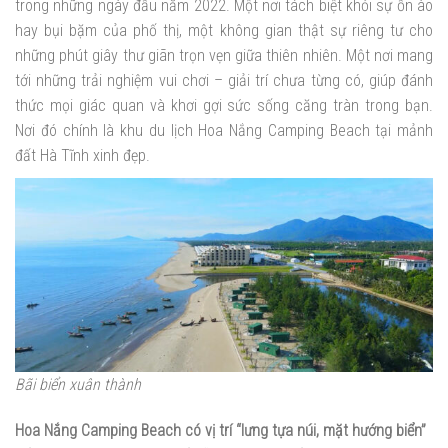
trong những ngày đầu năm 2022. Một nơi tách biệt khỏi sự ồn ào
hay bụi bặm của phố thị, một không gian thật sự riêng tư cho
những phút giây thư giãn trọn vẹn giữa thiên nhiên. Một nơi mang
tới những trải nghiệm vui chơi – giải trí chưa từng có, giúp đánh
thức mọi giác quan và khơi gợi sức sống căng tràn trong bạn.
Nơi đó chính là khu du lịch Hoa Nắng Camping Beach tại mảnh
đất Hà Tĩnh xinh đẹp.
Bãi biển xuân thành
Hoa Nắng Camping Beach có vị trí “lưng tựa núi, mặt hướng biển”