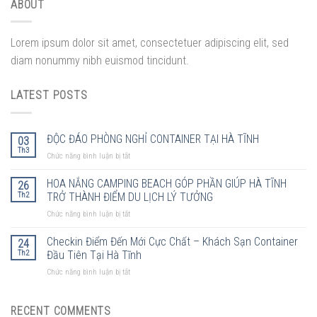
ABOUT
Lorem ipsum dolor sit amet, consectetuer adipiscing elit, sed
diam nonummy nibh euismod tincidunt.
LATEST POSTS
ĐỘC ĐÁO PHÒNG NGHỈ CONTAINER TẠI HÀ TĨNH
03
Th3
ở
Chức năng bình luận bị tắt
ĐỘC
ĐÁO
HOA NẮNG CAMPING BEACH GÓP PHẦN GIÚP HÀ TĨNH
26
PHÒNG
Th2
TRỞ THÀNH ĐIỂM DU LỊCH LÝ TƯỞNG
NGHỈ
ở
Chức năng bình luận bị tắt
CONTAINER
HOA
TẠI
NẮNG
Checkin Điểm Đến Mới Cực Chất – Khách Sạn Container
HÀ
24
CAMPING
TĨNH
Th2
Đầu Tiên Tại Hà Tĩnh
BEACH
ở
Chức năng bình luận bị tắt
GÓP
Checkin
PHẦN
Điểm
GIÚP
Đến
RECENT COMMENTS
HÀ