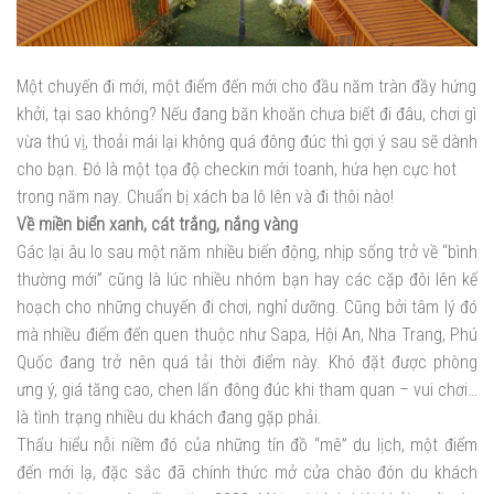
Một chuyến đi mới, một điểm đến mới cho đầu năm tràn đầy hứng
khởi, tại sao không? Nếu đang băn khoăn chưa biết đi đâu, chơi gì
vừa thú vị, thoải mái lại không quá đông đúc thì gợi ý sau sẽ dành
cho bạn. Đó là một tọa độ checkin mới toanh, hứa hẹn cực hot
trong năm nay. Chuẩn bị xách ba lô lên và đi thôi nào!
Về miền biển xanh, cát trắng, nắng vàng
Gác lại âu lo sau một năm nhiều biến động, nhịp sống trở về “bình
thường mới” cũng là lúc nhiều nhóm bạn hay các cặp đôi lên kế
hoạch cho những chuyến đi chơi, nghỉ dưỡng. Cũng bởi tâm lý đó
mà nhiều điểm đến quen thuộc như Sapa, Hội An, Nha Trang, Phú
Quốc đang trở nên quá tải thời điểm này. Khó đặt được phòng
ưng ý, giá tăng cao, chen lấn đông đúc khi tham quan – vui chơi…
là tình trạng nhiều du khách đang gặp phải.
Thấu hiểu nỗi niềm đó của những tín đồ “mê” du lịch, một điểm
đến mới lạ, đặc sắc đã chính thức mở cửa chào đón du khách