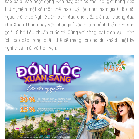
sao đã đi vào hoạt động. Đến đây, bạn có thể “đổi gió” bằng việc
thử nghiệm một số môn thể thao quý tộc như tham gia CLB cưỡi
ngựa thể thao Nghi Xuân, xem đua chó biểu diễn tại trường đua
chó Xuân Thành hay vừa chơi golf vừa ngắm cảnh biển trên sân
golf 18 hố tiêu chuẩn quốc tế…Cùng với hàng loạt dịch vụ – tiện
ích cao cấp trong quần thể sẽ mang tới cho du khách một kỳ
nghỉ thoải mái và trọn vẹn.