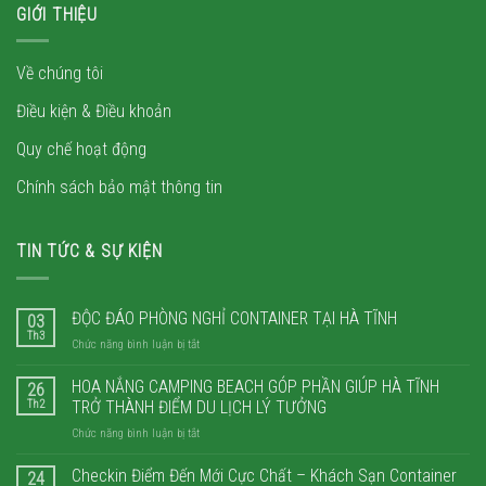
GIỚI THIỆU
Về chúng tôi
Điều kiện & Điều khoản
Quy chế hoạt động
Chính sách bảo mật thông tin
TIN TỨC & SỰ KIỆN
ĐỘC ĐÁO PHÒNG NGHỈ CONTAINER TẠI HÀ TĨNH
03
Th3
ở
Chức năng bình luận bị tắt
ĐỘC
ĐÁO
HOA NẮNG CAMPING BEACH GÓP PHẦN GIÚP HÀ TĨNH
26
PHÒNG
Th2
TRỞ THÀNH ĐIỂM DU LỊCH LÝ TƯỞNG
NGHỈ
ở
Chức năng bình luận bị tắt
CONTAINER
HOA
TẠI
NẮNG
Checkin Điểm Đến Mới Cực Chất – Khách Sạn Container
HÀ
24