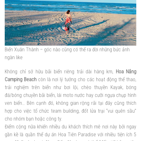
Biển Xuân Thành – góc nào cũng có thể ra đời những bức ảnh
ngàn like
Không chỉ sở hữu bãi biển riêng trải dài hàng km,
Hoa Nắng
Camping Beach
còn là nơi lý tưởng cho các hoạt động thể thao,
trải nghiệm trên biển như bơi lội, chèo thuyền Kayak, bóng
đá/bóng chuyền bãi biển, lái moto nước hay cưỡi ngựa chụp hình
ven biển… Bên cạnh đó, không gian rộng rãi tại đây cũng thích
hợp cho việc tổ chức team building, đốt lửa trại “vui quên sầu”
cho nhóm bạn hoặc công ty.
Điểm cộng nữa khiến nhiều du khách thích mê nơi này bởi ngay
gần kề là quần thể dự án Hoa Tiên Paradise với nhiều tiện ích 5