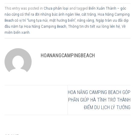
This entry was posted in
Chưa phân loại
and tagged
Biển Xuân Thành – góc
nào cũng có thể ra đời những bức ảnh ngàn like
,
cát trắng
,
Hoa Nắng Camping
Beach có vị trí “lưng tựa núi
,
mặt hướng biển”
,
nắng vàng
,
Ngập tràn ưu đãi dịp
đầu năm tại Hoa Nắng Camping Beach
,
Thông tin chi tiết vui lòng liên hệ
,
Về
miền biển xanh
.
HOANANGCAMPINGBEACH
HOA NẮNG CAMPING BEACH GÓP
PHẦN GIÚP HÀ TĨNH TRỞ THÀNH
ĐIỂM DU LỊCH LÝ TƯỞNG