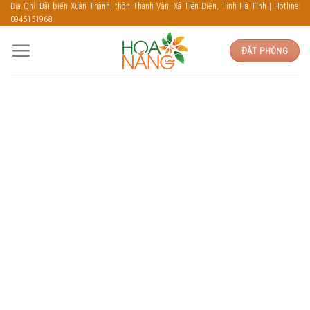
Skip
Địa Chỉ: Bãi biển Xuân Thành, thôn Thành Vân, Xã Tiên Điền, Tỉnh Hà Tĩnh | Hotline:
0945151968
to
content
ĐẶT PHÒNG