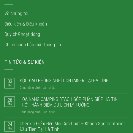
Về chúng tôi
Điều kiện & Điều khoản
Quy chế hoạt động
Chính sách bảo mật thông tin
TIN TỨC & SỰ KIỆN
ĐỘC ĐÁO PHÒNG NGHỈ CONTAINER TẠI HÀ TĨNH
03
Th3
ở
Chức năng bình luận bị tắt
ĐỘC
ĐÁO
HOA NẮNG CAMPING BEACH GÓP PHẦN GIÚP HÀ TĨNH
26
PHÒNG
Th2
TRỞ THÀNH ĐIỂM DU LỊCH LÝ TƯỞNG
NGHỈ
ở
Chức năng bình luận bị tắt
CONTAINER
HOA
TẠI
NẮNG
Checkin Điểm Đến Mới Cực Chất – Khách Sạn Container
HÀ
24
CAMPING
TĨNH
Th2
Đầu Tiên Tại Hà Tĩnh
BEACH