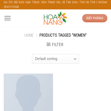
Skip
Địa Chỉ: Bãi biển Xuân Thành, thôn Thành Vân, Xã Tiên Điền, Tỉnh Hà Tĩnh | Hotline:
0945151968
to
content
ĐẶT PHÒNG
HOME
/
PRODUCTS TAGGED “WOMEN”
FILTER