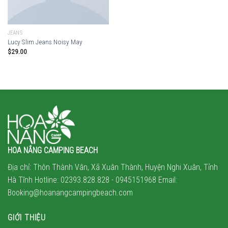
JEANS
Lucy Slim Jeans Noisy May
$
29.00
HOA NẮNG CAMPING BEACH
Địa chỉ: Thôn Thành Vân, Xã Xuân Thành, Huyện Nghi Xuân, Tỉnh
Hà Tĩnh Hotline: 02393.828.828 -
0945151968
Email:
Booking@hoanangcampingbeach.com
GIỚI THIỆU