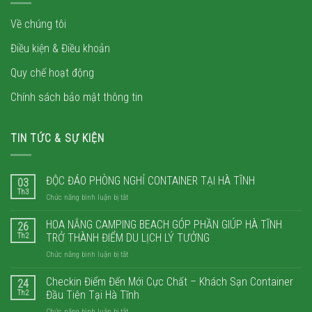
Về chúng tôi
Điều kiện & Điều khoản
Quy chế hoạt động
Chính sách bảo mật thông tin
TIN TỨC & SỰ KIỆN
ĐỘC ĐÁO PHÒNG NGHỈ CONTAINER TẠI HÀ TĨNH
03
Th3
ở
Chức năng bình luận bị tắt
ĐỘC
ĐÁO
HOA NẮNG CAMPING BEACH GÓP PHẦN GIÚP HÀ TĨNH
26
PHÒNG
Th2
TRỞ THÀNH ĐIỂM DU LỊCH LÝ TƯỞNG
NGHỈ
ở
Chức năng bình luận bị tắt
CONTAINER
HOA
TẠI
NẮNG
Checkin Điểm Đến Mới Cực Chất – Khách Sạn Container
HÀ
24
CAMPING
TĨNH
Th2
Đầu Tiên Tại Hà Tĩnh
BEACH
ở
Chức năng bình luận bị tắt