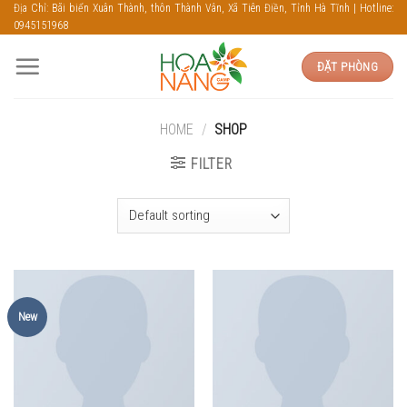
Skip
Địa Chỉ: Bãi biển Xuân Thành, thôn Thành Vân, Xã Tiên Điền, Tỉnh Hà Tĩnh | Hotline:
0945151968
to
content
ĐẶT PHÒNG
HOME
/
SHOP
FILTER
New