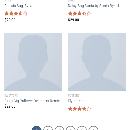
BAGS
BAGS
Classic Bag, Svea
Daisy Bag Sonia by Sonia Rykiel
$
29.00
$
29.00
Rated
Rated
3.50
out
3.50
out
of 5
of 5
SWEATERS
POSTERS
Fluro Big Pullover Designers Remix
Flying Ninja
$
29.00
Rated
4.17
out
of 5