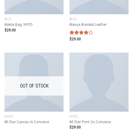
BAGS
BAGS
Adelia Bag, NYPD
Alanya Braided Leather
$
29.00
$
29.00
Rated
4.00
out
of 5
OUT OF STOCK
SHOES
SHOES
All Star Canvas Hi Converse
All Star Print Ox Converse
$
29.00