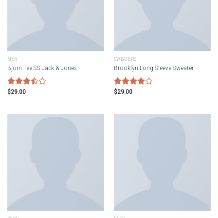
MEN
SWEATERS
Bjorn Tee SS Jack & Jones
Brooklyn Long Sleeve Sweater
$
29.00
$
29.00
Rated
Rated
3.50
out
4.00
out
of 5
of 5