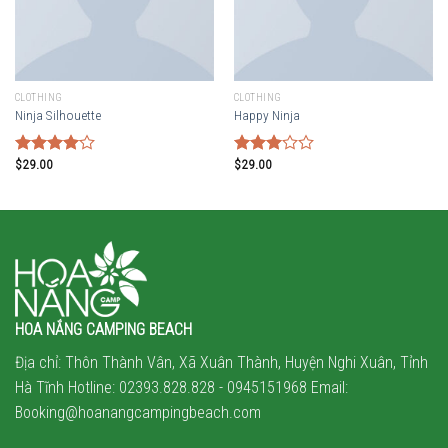
CLOTHING
CLOTHING
Ninja Silhouette
Happy Ninja
$
29.00
$
29.00
Rated
Rated
4.00
out
3.00
of 5
out of
5
HOA NẮNG CAMPING BEACH
Địa chỉ: Thôn Thành Vân, Xã Xuân Thành, Huyện Nghi Xuân, Tỉnh
Hà Tĩnh Hotline: 02393.828.828 -
0945151968
Email:
Booking@hoanangcampingbeach.com