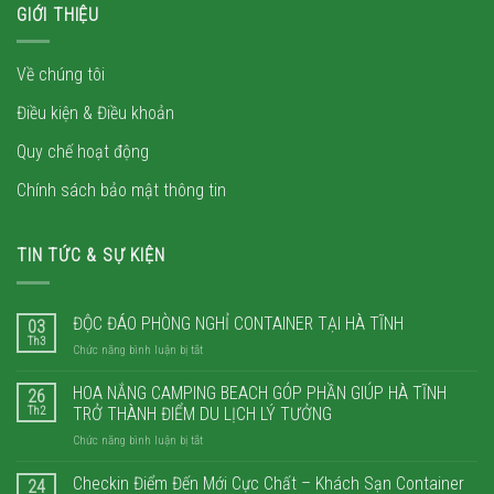
GIỚI THIỆU
Về chúng tôi
Điều kiện & Điều khoản
Quy chế hoạt động
Chính sách bảo mật thông tin
TIN TỨC & SỰ KIỆN
ĐỘC ĐÁO PHÒNG NGHỈ CONTAINER TẠI HÀ TĨNH
03
Th3
ở
Chức năng bình luận bị tắt
ĐỘC
ĐÁO
HOA NẮNG CAMPING BEACH GÓP PHẦN GIÚP HÀ TĨNH
26
PHÒNG
Th2
TRỞ THÀNH ĐIỂM DU LỊCH LÝ TƯỞNG
NGHỈ
ở
Chức năng bình luận bị tắt
CONTAINER
HOA
TẠI
NẮNG
Checkin Điểm Đến Mới Cực Chất – Khách Sạn Container
HÀ
24