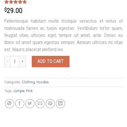
Rated
3
4.67
$
29.00
out of 5
based on
Pellentesque habitant morbi tristique senectus et netus et
customer
ratings
malesuada fames ac turpis egestas. Vestibulum tortor quam,
feugiat vitae, ultricies eget, tempor sit amet, ante. Donec eu
libero sit amet quam egestas semper. Aenean ultricies mi vitae
est. Mauris placerat eleifend leo.
Patient Ninja quantity
ADD TO CART
Categories:
Clothing
,
Hoodies
Tags:
Jumper
,
Pink