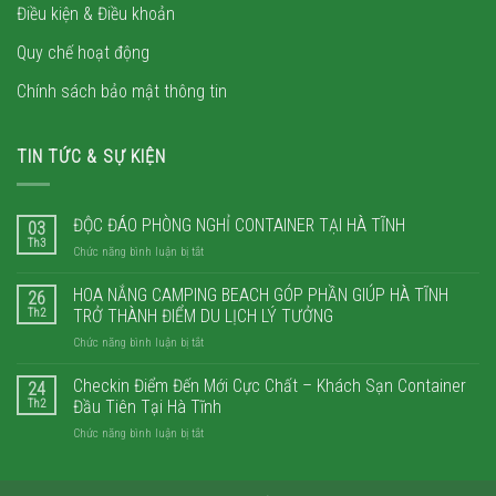
Điều kiện & Điều khoản
Quy chế hoạt động
Chính sách bảo mật thông tin
TIN TỨC & SỰ KIỆN
ĐỘC ĐÁO PHÒNG NGHỈ CONTAINER TẠI HÀ TĨNH
03
Th3
ở
Chức năng bình luận bị tắt
ĐỘC
ĐÁO
HOA NẮNG CAMPING BEACH GÓP PHẦN GIÚP HÀ TĨNH
26
PHÒNG
Th2
TRỞ THÀNH ĐIỂM DU LỊCH LÝ TƯỞNG
NGHỈ
ở
Chức năng bình luận bị tắt
CONTAINER
HOA
TẠI
NẮNG
Checkin Điểm Đến Mới Cực Chất – Khách Sạn Container
HÀ
24
CAMPING
TĨNH
Th2
Đầu Tiên Tại Hà Tĩnh
BEACH
ở
Chức năng bình luận bị tắt
GÓP
Checkin
PHẦN
Điểm
GIÚP
Đến
HÀ