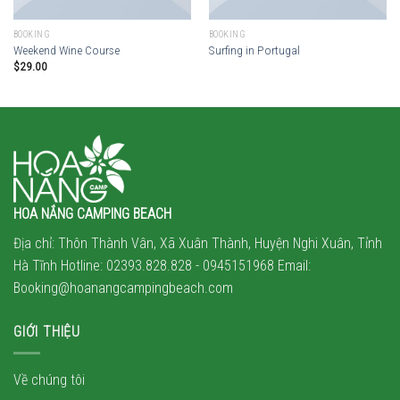
BOOKING
BOOKING
Weekend Wine Course
Surfing in Portugal
$
29.00
HOA NẮNG CAMPING BEACH
Địa chỉ: Thôn Thành Vân, Xã Xuân Thành, Huyện Nghi Xuân, Tỉnh
Hà Tĩnh Hotline: 02393.828.828 -
0945151968
Email:
Booking@hoanangcampingbeach.com
GIỚI THIỆU
Về chúng tôi