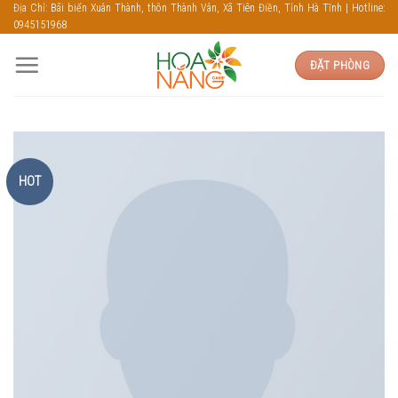
Skip
Địa Chỉ: Bãi biển Xuân Thành, thôn Thành Vân, Xã Tiên Điền, Tỉnh Hà Tĩnh | Hotline:
0945151968
to
content
ĐẶT PHÒNG
HOT