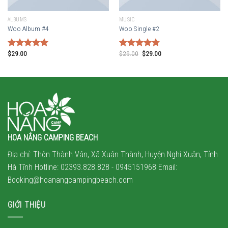
ALBUMS
MUSIC
Woo Album #4
Woo Single #2
$
29.00
$
29.00
$
29.00
Rated
5.00
Rated
4.75
out of 5
out of 5
HOA NẮNG CAMPING BEACH
Địa chỉ: Thôn Thành Vân, Xã Xuân Thành, Huyện Nghi Xuân, Tỉnh
Hà Tĩnh Hotline: 02393.828.828 -
0945151968
Email:
Booking@hoanangcampingbeach.com
GIỚI THIỆU