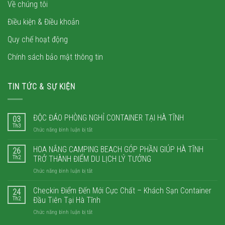
Về chúng tôi
Điều kiện & Điều khoản
Quy chế hoạt động
Chính sách bảo mật thông tin
TIN TỨC & SỰ KIỆN
ĐỘC ĐÁO PHÒNG NGHỈ CONTAINER TẠI HÀ TĨNH
03
Th3
ở
Chức năng bình luận bị tắt
ĐỘC
ĐÁO
HOA NẮNG CAMPING BEACH GÓP PHẦN GIÚP HÀ TĨNH
26
PHÒNG
Th2
TRỞ THÀNH ĐIỂM DU LỊCH LÝ TƯỞNG
NGHỈ
ở
Chức năng bình luận bị tắt
CONTAINER
HOA
TẠI
NẮNG
Checkin Điểm Đến Mới Cực Chất – Khách Sạn Container
HÀ
24
CAMPING
TĨNH
Th2
Đầu Tiên Tại Hà Tĩnh
BEACH
ở
Chức năng bình luận bị tắt
GÓP
Checkin
PHẦN