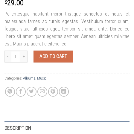
$
29.00
Pellentesque habitant morbi tristique senectus et netus et
malesuada fames ac turpis egestas. Vestibulum tortor quam,
feugiat vitae, ultricies eget, tempor sit amet, ante. Donec eu
libero sit amet quam egestas semper. Aenean ultricies mi vitae
est. Mauris placerat eleifend leo.
Woo Album #1 quantity
ADD TO CART
Categories:
Albums
,
Music
DESCRIPTION