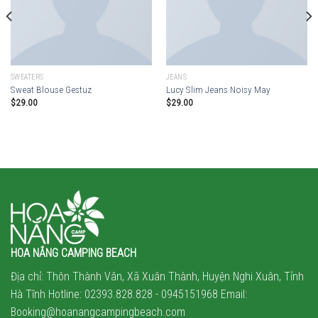
SWEATERS
JEANS
Sweat Blouse Gestuz
Lucy Slim Jeans Noisy May
$
29.00
$
29.00
HOA NẮNG CAMPING BEACH
Địa chỉ: Thôn Thành Vân, Xã Xuân Thành, Huyện Nghi Xuân, Tỉnh
Hà Tĩnh Hotline: 02393.828.828 -
0945151968
Email:
Booking@hoanangcampingbeach.com