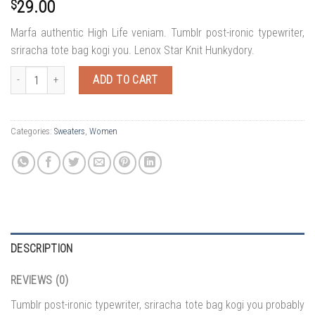
$
29.00
Marfa authentic High Life veniam. Tumblr post-ironic typewriter,
sriracha tote bag kogi you. Lenox Star Knit Hunkydory.
Lenox Star Knit Hunkydory quantity
ADD TO CART
Categories:
Sweaters
,
Women
DESCRIPTION
REVIEWS (0)
Tumblr post-ironic typewriter, sriracha tote bag kogi you probably