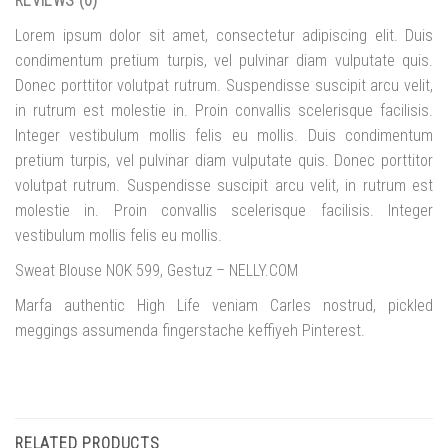
REVIEWS (0)
Lorem ipsum dolor sit amet, consectetur adipiscing elit. Duis
condimentum pretium turpis, vel pulvinar diam vulputate quis.
Donec porttitor volutpat rutrum. Suspendisse suscipit arcu velit,
in rutrum est molestie in. Proin convallis scelerisque facilisis.
Integer vestibulum mollis felis eu mollis. Duis condimentum
pretium turpis, vel pulvinar diam vulputate quis. Donec porttitor
volutpat rutrum. Suspendisse suscipit arcu velit, in rutrum est
molestie in. Proin convallis scelerisque facilisis. Integer
vestibulum mollis felis eu mollis.
Sweat Blouse NOK 599, Gestuz – NELLY.COM
Marfa authentic High Life veniam Carles nostrud, pickled
meggings assumenda fingerstache keffiyeh Pinterest.
RELATED PRODUCTS