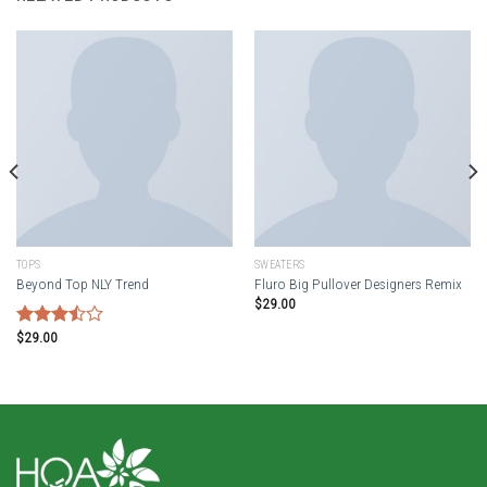
TOPS
SWEATERS
Beyond Top NLY Trend
Fluro Big Pullover Designers Remix
$
29.00
$
29.00
Rated
3.50
out
of 5