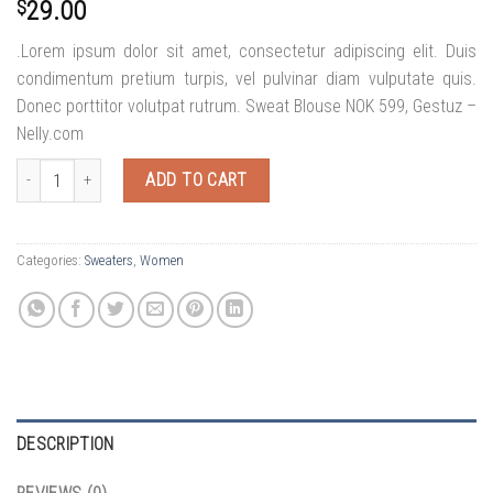
$
29.00
.Lorem ipsum dolor sit amet, consectetur adipiscing elit. Duis
condimentum pretium turpis, vel pulvinar diam vulputate quis.
Donec porttitor volutpat rutrum. Sweat Blouse NOK 599, Gestuz –
Nelly.com
Sweat Blouse Gestuz quantity
ADD TO CART
Categories:
Sweaters
,
Women
DESCRIPTION